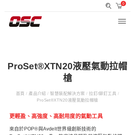
0
ProSet®XTN20液壓氣動拉帽
槍
首頁
/
產品介紹
/
智慧裝配解決方案
/
拉釘/鉚釘工具
/
ProSet®XTN20液壓氣動拉帽槍
更輕盈、高強度、高耐用度的氣動工具
來自於POP®與Avdelt世界級創新技術的