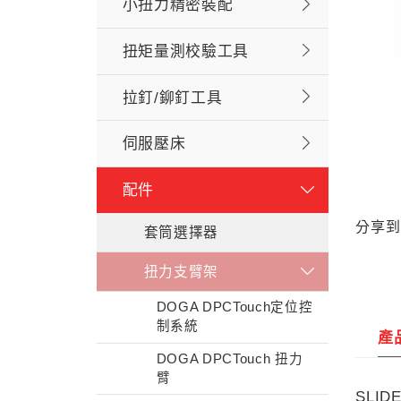
小扭力精密裝配
扭矩量測校驗工具
拉釘/鉚釘工具
伺服壓床
配件
分享到
套筒選擇器
扭力支臂架
DOGA DPCTouch定位控
制系統
產
DOGA DPCTouch 扭力
臂
SLI