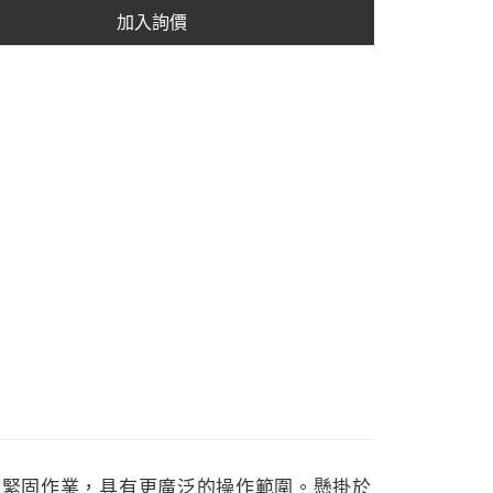
加入詢價
0 Nm 的緊固作業，具有更廣泛的操作範圍。懸掛於