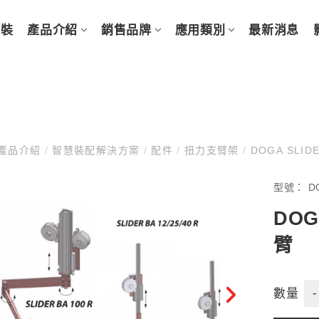
元裝
產品介紹
銷售品牌
應用類別
最新消息
產品介紹
/
智慧裝配解決方案
/
配件
/
扭力支臂架
/
DOGA SLID
型號：
D
DOG
臂
-
數量