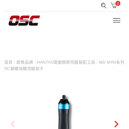
0
首頁
/
銷售品牌
/
HANTAS電動精密伺服裝配工具
/
MD MINI系列
DC鎖螺絲機伺服起子